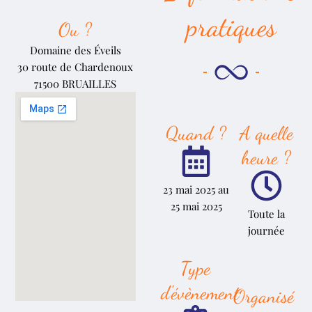
pratiques
Ou ?
Domaine des Éveils
30 route de Chardenoux
71500 BRUAILLES
Quand ?
A quelle
heure ?
23 mai 2025 au
25 mai 2025
Toute la
journée
Type
d'évènement
Organisé