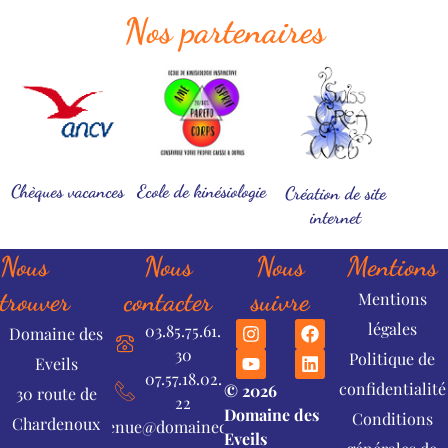
Nos partenaires
Chèques vacances
Ecole de kinésiologie
Création de site
internet
Nous
Nous
Nous
Mentions
trouver
contacter
suivre
Mentions
I
Y
F
L
légales
03.85.75.61.
Domaine des
n
o
a
i
30
Politique de
s
u
c
n
Eveils
07.57.18.02.
t
t
e
k
confidentialité
© 2026
30 route de
a
u
b
e
22
Domaine des
g
b
o
d
Conditions
Chardenoux
bienvenue@domainedeseveils.fr
r
e
o
i
Eveils