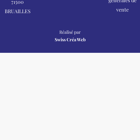
générales de
a
k
n
71500
m
vente
BRUAILLES
Réalisé par
Swiss Créa Web