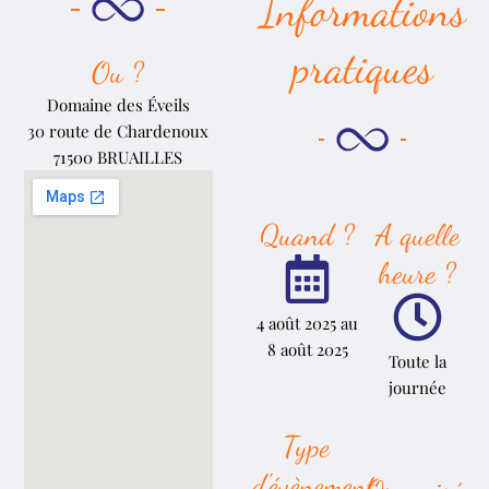
Informations
pratiques
Ou ?
Domaine des Éveils
30 route de Chardenoux
71500 BRUAILLES
Quand ?
A quelle
heure ?
4 août 2025 au
8 août 2025
Toute la
journée
Type
d'évènement