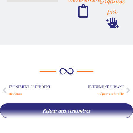
Organisé
par
Précédent
Su
EVÈNEMENT PRÉCÉDENT
EVÈNEMENT SUIVANT
Biodanza
Séjour en famille
Retour aux rencontres